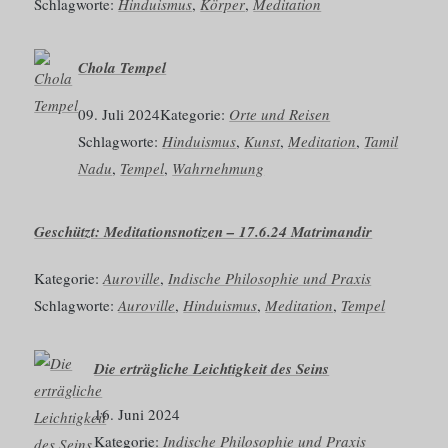
Schlagworte:
Hinduismus
, 
Körper
, 
Meditation
Chola Tempel
09. Juli 2024
Kategorie:
Orte und Reisen
Schlagworte:
Hinduismus
, 
Kunst
, 
Meditation
, 
Tamil
Nadu
, 
Tempel
, 
Wahrnehmung
Geschützt: Meditationsnotizen – 17.6.24 Matrimandir
Kategorie:
Auroville
, 
Indische Philosophie und Praxis
Schlagworte:
Auroville
, 
Hinduismus
, 
Meditation
, 
Tempel
Die erträgliche Leichtigkeit des Seins
16. Juni 2024
Kategorie:
Indische Philosophie und Praxis