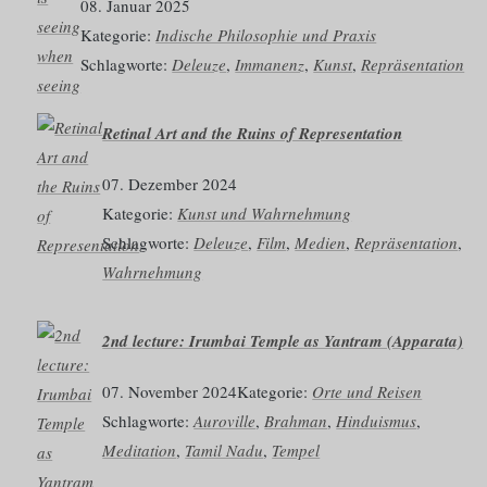
08. Januar 2025
Kategorie:
Indische Philosophie und Praxis
Schlagworte:
Deleuze
, 
Immanenz
, 
Kunst
, 
Repräsentation
Retinal Art and the Ruins of Representation
07. Dezember 2024
Kategorie:
Kunst und Wahrnehmung
Schlagworte:
Deleuze
, 
Film
, 
Medien
, 
Repräsentation
, 
Wahrnehmung
2nd lecture: Irumbai Temple as Yantram (Apparata)
07. November 2024
Kategorie:
Orte und Reisen
Schlagworte:
Auroville
, 
Brahman
, 
Hinduismus
, 
Meditation
, 
Tamil Nadu
, 
Tempel