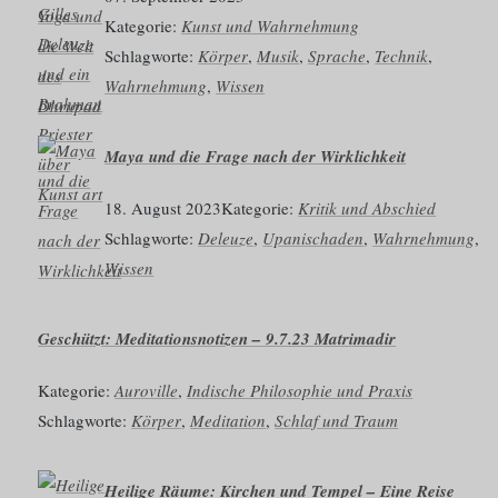
Kategorie:
Kunst und Wahrnehmung
Schlagworte:
Körper
, 
Musik
, 
Sprache
, 
Technik
, 
Wahrnehmung
, 
Wissen
­Maya und die Frage nach der Wirklichkeit
18. August 2023
Kategorie:
Kritik und Abschied
Schlagworte:
Deleuze
, 
Upanischaden
, 
Wahrnehmung
, 
Wissen
Geschützt: Meditationsnotizen – 9.7.23 Matrimadir
Kategorie:
Auroville
, 
Indische Philosophie und Praxis
Schlagworte:
Körper
, 
Meditation
, 
Schlaf und Traum
Heilige Räume: Kirchen und Tempel – Eine Reise