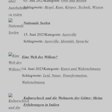
03. Juli 2023
Kategorie:
Orte und Reisen
Schlagworte:
Hegel
, 
Kant
, 
Körper
, 
Technik
, 
Wissen
Nationale Seelen
15. Juni 2023
Kategorie:
Auroville
Schlagworte:
Auroville
, 
Identität
, 
Sprache
Eine Welt des Willens?
14. Juni 2023
Kategorie:
Kunst und Wahrnehmung
Schlagworte:
Leid
, 
Natur
, 
Transformation
, 
Wahrnehmung
Kulturschock und die Wohnorte der Götter: Meine
Erfahrungen in Indien