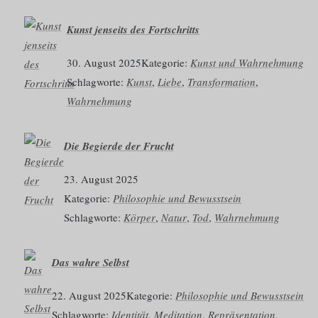
Kunst jenseits des Fortschritts
30. August 2025
Kategorie:
Kunst und Wahrnehmung
Schlagworte:
Kunst
, 
Liebe
, 
Transformation
, 
Wahrnehmung
Die Begierde der Frucht
23. August 2025
Kategorie:
Philosophie und Bewusstsein
Schlagworte:
Körper
, 
Natur
, 
Tod
, 
Wahrnehmung
Das wahre Selbst
22. August 2025
Kategorie:
Philosophie und Bewusstsein
Schlagworte:
Identität
, 
Meditation
, 
Repräsentation
, 