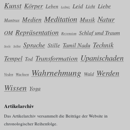
Kunst
Körper
Leid
Liebe
Leben
Licht
Leibniz
Meditation
Natur
Medien
Musik
Mantras
Repräsentation
OM
Schlaf und Traum
Rezension
Sprache
Technik
Tamil Nadu
Stille
Seele
Selbst
Upanischaden
Transformation
Tempel
Tod
Wahrnehmung
Werden
Wald
Veden
Wachsen
Wissen
Yoga
Artikelarchiv
Das Artikelarchiv versammelt die Beiträge der Website in
chronologischer Reihenfolge.