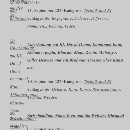
11. September 2023
Kategorie:
Technik und KI
Schlagworte:
Begegnung
, 
Deleuze
, 
Differenz
, 
Immanenz
, 
Technik
, 
Veden
Unterhaltung mit KI: David Hume, Immanuel Kant,
Abhinavagupta, Bharata Muni, Zeami Motokiyo,
Gilles Deleuze und ein Brahman Priester über Kunst
art
10. September 2023
Kategorie:
Technik und KI
Schlagworte:
Deleuze
, 
Kant
, 
Kunst
, 
Repräsentation
, 
Technik
, 
Werden
Zwischentöne: Nada Yoga und die Welt des Dhrupad
07. September 2023