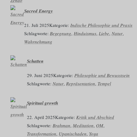
Sacred Energy
21. Juli 2025
Kategorie:
Indische Philosophie und Praxis
Schlagworte:
Begegnung
, 
Hinduismus
, 
Liebe
, 
Natur
, 
Wahrnehmung
Schatten
29. Juni 2025
Kategorie:
Philosophie und Bewusstsein
Schlagworte:
Natur
, 
Repräsentation
, 
Tempel
Spiritual growth
22. April 2025
Kategorie:
Kritik und Abschied
Schlagworte:
Brahman
, 
Meditation
, 
OM
, 
Transformation
, 
Upanischaden
, 
Yoga