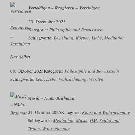
Verteidigen – Reagieren – Vereinigen
25. Dezember 2025
Kategorie:
Philosophie und Bewusstsein
Schlagworte:
Beziehung
, 
Körper
, 
Liebe
, 
Meditation
Das Selbst
08. Oktober 2025
Kategorie:
Philosophie und Bewusstsein
Schlagworte:
Leid
, 
Liebe
, 
Wahrnehmung
, 
Werden
Musik – Nāda-Brahman
01. Oktober 2025
Kategorie:
Kunst und Wahrnehmung
Schlagworte:
Meditation
, 
Musik
, 
OM
, 
Schlaf und
Traum
, 
Wahrnehmung