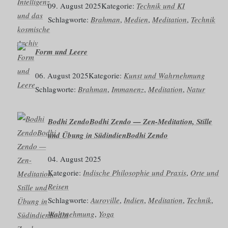
09. August 2025
Kategorie:
Technik und KI
Schlagworte:
Brahman
, 
Medien
, 
Meditation
, 
Technik
Form und Leere
06. August 2025
Kategorie:
Kunst und Wahrnehmung
Schlagworte:
Brahman
, 
Immanenz
, 
Meditation
, 
Natur
Bodhi ZendoBodhi Zendo — Zen-Meditation, Stille
und Übung in SüdindienBodhi Zendo
04. August 2025
Kategorie:
Indische Philosophie und Praxis
, 
Orte und
Reisen
Schlagworte:
Auroville
, 
Indien
, 
Meditation
, 
Technik
, 
Wahrnehmung
, 
Yoga