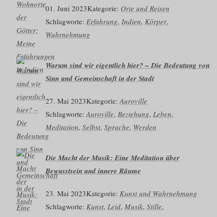
01. Juni 2023
Kategorie:
Orte und Reisen
Schlagworte:
Erfahrung
, 
Indien
, 
Körper
, 
Wahrnehmung
Warum sind wir eigentlich hier? – Die Bedeutung von
Sinn und Gemeinschaft in der Stadt
27. Mai 2023
Kategorie:
Auroville
Schlagworte:
Auroville
, 
Beziehung
, 
Leben
, 
Meditation
, 
Selbst
, 
Sprache
, 
Werden
Die Macht der Musik: Eine Meditation über
Bewusstsein und innere Räume
23. Mai 2023
Kategorie:
Kunst und Wahrnehmung
Schlagworte:
Kunst
, 
Leid
, 
Musik
, 
Stille
, 