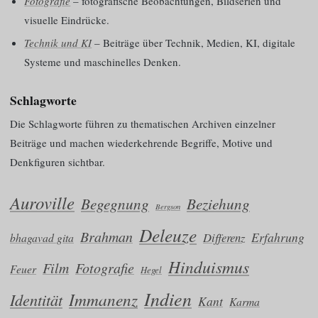
Fotografie
– fotografische Beobachtungen, Bildserien und
visuelle Eindrücke.
Technik und KI
– Beiträge über Technik, Medien, KI, digitale
Systeme und maschinelles Denken.
Schlagworte
Die Schlagworte führen zu thematischen Archiven einzelner
Beiträge und machen wiederkehrende Begriffe, Motive und
Denkfiguren sichtbar.
Auroville
Begegnung
Beziehung
Bergson
Deleuze
Brahman
Erfahrung
Differenz
bhagavad gita
Hinduismus
Film
Fotografie
Feuer
Hegel
Indien
Immanenz
Identität
Kant
Karma