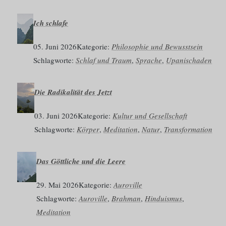
Ich schlafe
05. Juni 2026
Kategorie:
Philosophie und Bewusstsein
Schlagworte:
Schlaf und Traum
, 
Sprache
, 
Upanischaden
Die Radikalität des Jetzt
03. Juni 2026
Kategorie:
Kultur und Gesellschaft
Schlagworte:
Körper
, 
Meditation
, 
Natur
, 
Transformation
Das Göttliche und die Leere
29. Mai 2026
Kategorie:
Auroville
Schlagworte:
Auroville
, 
Brahman
, 
Hinduismus
, 
Meditation