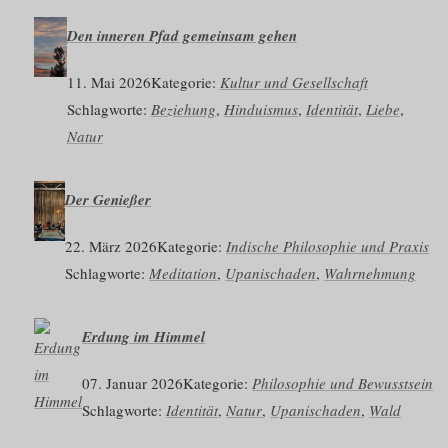
Den inneren Pfad gemeinsam gehen
11. Mai 2026
Kategorie:
Kultur und Gesellschaft
Schlagworte:
Beziehung
, 
Hinduismus
, 
Identität
, 
Liebe
, 
Natur
Der Genießer
22. März 2026
Kategorie:
Indische Philosophie und Praxis
Schlagworte:
Meditation
, 
Upanischaden
, 
Wahrnehmung
Erdung im Himmel
07. Januar 2026
Kategorie:
Philosophie und Bewusstsein
Schlagworte:
Identität
, 
Natur
, 
Upanischaden
, 
Wald