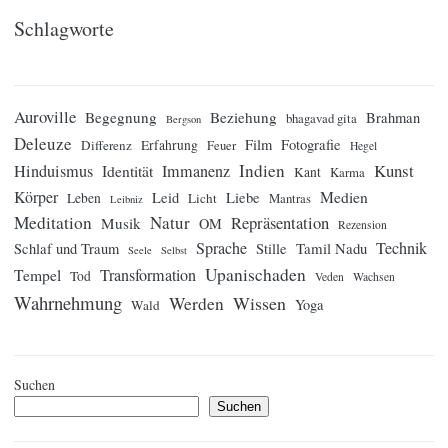
Schlagworte
Auroville
Begegnung
Beziehung
Brahman
bhagavad gita
Bergson
Deleuze
Film
Fotografie
Differenz
Erfahrung
Feuer
Hegel
Indien
Kunst
Hinduismus
Identität
Immanenz
Kant
Karma
Körper
Medien
Leid
Liebe
Leben
Licht
Mantras
Leibniz
Meditation
Natur
Repräsentation
Musik
OM
Rezension
Sprache
Technik
Tamil Nadu
Schlaf und Traum
Stille
Seele
Selbst
Upanischaden
Tempel
Transformation
Tod
Veden
Wachsen
Wahrnehmung
Wissen
Werden
Yoga
Wald
Suchen
Suchen