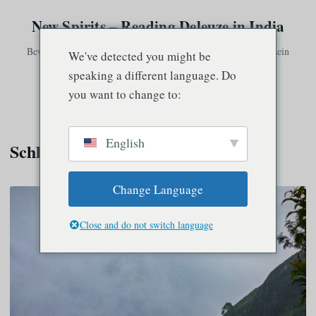
New Spirits – Reading Deleuze in India
Bewusstsein existiert nur in Verbindung mit anderem Bewusstsein
We've detected you might be
speaking a different language. Do
you want to change to:
Speisekarte
English
Schlagwort:
Brahman
Change Language
Close and do not switch language