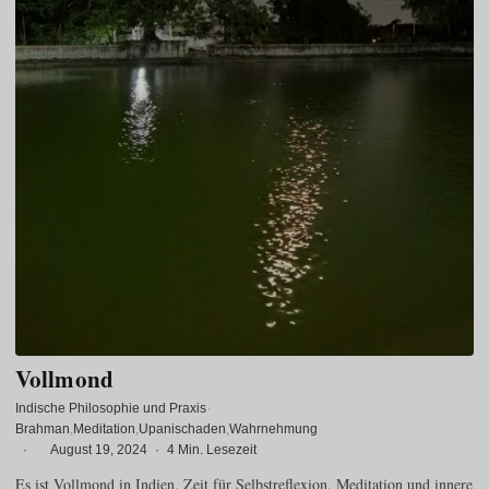
Vollmond
Indische Philosophie und Praxis
·
Brahman
Meditation
Upanischaden
Wahrnehmung
·
August 19, 2024
·
4 Min. Lesezeit
Es ist Vollmond in Indien. Zeit für Selbstreflexion, Meditation und innere