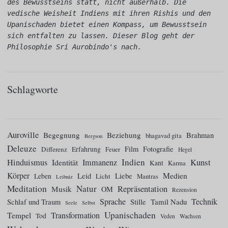
des Bewusstseins statt, nicht außerhalb. Die 
vedische Weisheit Indiens mit ihren Rishis und den 
Upanischaden bietet einen Kompass, um Bewusstsein 
sich entfalten zu lassen. Dieser Blog geht der 
Philosophie Sri Aurobindo's nach.
Schlagworte
Auroville
Begegnung
Beziehung
Brahman
bhagavad gita
Bergson
Deleuze
Film
Fotografie
Differenz
Erfahrung
Feuer
Hegel
Indien
Kunst
Hinduismus
Identität
Immanenz
Kant
Karma
Körper
Medien
Leid
Liebe
Leben
Licht
Mantras
Leibniz
Meditation
Natur
Repräsentation
Musik
OM
Rezension
Sprache
Technik
Tamil Nadu
Schlaf und Traum
Stille
Seele
Selbst
Upanischaden
Tempel
Transformation
Tod
Veden
Wachsen