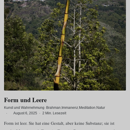
Form und Leere
Kunst und Wahrnehmung
·
Brahman
Immanenz
Meditation
Natur
·
August 6, 2025
·
2 Min. Lesezeit
Form ist leer. Sie hat eine Gestalt, aber keine Substanz; sie ist