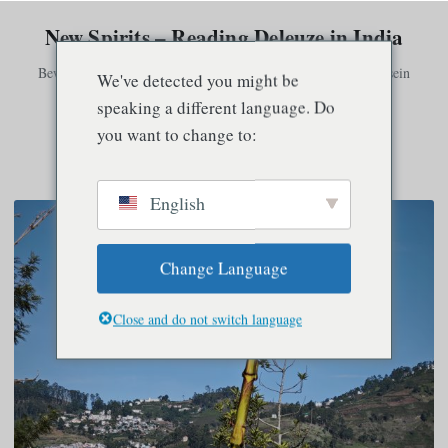
New Spirits – Reading Deleuze in India
Bewusstsein existiert nur in Verbindung mit anderem Bewusstsein
We've detected you might be
speaking a different language. Do
you want to change to:
Speisekarte
English
Change Language
Close and do not switch language