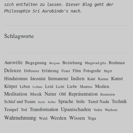
sich entfalten zu lassen. Dieser Blog geht der 
Philosophie Sri Aurobindo's nach.
Schlagworte
Auroville
Begegnung
Beziehung
Brahman
bhagavad gita
Bergson
Deleuze
Film
Fotografie
Differenz
Erfahrung
Feuer
Hegel
Indien
Kunst
Hinduismus
Identität
Immanenz
Kant
Karma
Körper
Medien
Leid
Liebe
Leben
Licht
Mantras
Leibniz
Meditation
Natur
Repräsentation
Musik
OM
Rezension
Sprache
Technik
Tamil Nadu
Schlaf und Traum
Stille
Seele
Selbst
Upanischaden
Tempel
Transformation
Tod
Veden
Wachsen
Wahrnehmung
Wissen
Werden
Yoga
Wald