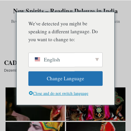
New Spirits – Reading Deleuze in India
Bewusstsein existiert nur in Verbindung mit anderem Bewusstsein
We've detected you might be
speaking a different language. Do
you want to change to:
Speisekarte
English
CADALfest
Dezember 20, 2022
·
1 Min. Lesezeit
Change Language
CADALfest
Close and do not switch language