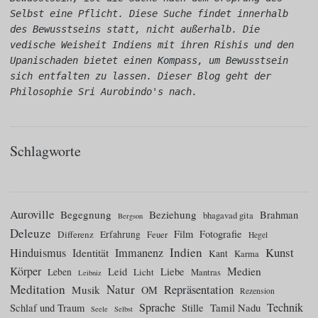
Selbst eine Pflicht. Diese Suche findet innerhalb 
des Bewusstseins statt, nicht außerhalb. Die 
vedische Weisheit Indiens mit ihren Rishis und den 
Upanischaden bietet einen Kompass, um Bewusstsein 
sich entfalten zu lassen. Dieser Blog geht der 
Philosophie Sri Aurobindo's nach.
Schlagworte
Auroville
Begegnung
Beziehung
Brahman
bhagavad gita
Bergson
Deleuze
Film
Fotografie
Differenz
Erfahrung
Feuer
Hegel
Indien
Kunst
Hinduismus
Identität
Immanenz
Kant
Karma
Körper
Medien
Leid
Liebe
Leben
Licht
Mantras
Leibniz
Meditation
Natur
Repräsentation
Musik
OM
Rezension
Sprache
Technik
Tamil Nadu
Schlaf und Traum
Stille
Seele
Selbst