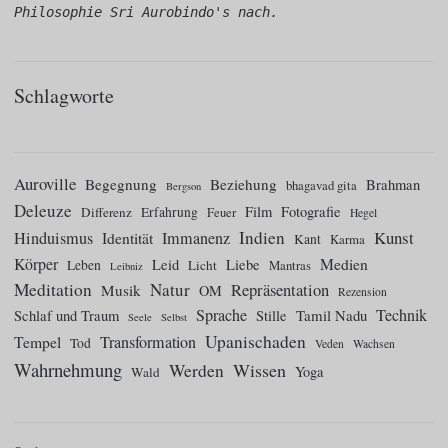
Philosophie Sri Aurobindo's nach.
Schlagworte
Auroville
Begegnung
Beziehung
Brahman
bhagavad gita
Bergson
Deleuze
Film
Fotografie
Differenz
Erfahrung
Feuer
Hegel
Indien
Kunst
Hinduismus
Identität
Immanenz
Kant
Karma
Körper
Medien
Leid
Liebe
Leben
Licht
Mantras
Leibniz
Meditation
Natur
Repräsentation
Musik
OM
Rezension
Sprache
Technik
Tamil Nadu
Schlaf und Traum
Stille
Seele
Selbst
Upanischaden
Tempel
Transformation
Tod
Veden
Wachsen
Wahrnehmung
Wissen
Werden
Yoga
Wald