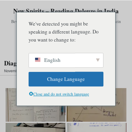
New Spirits – Reading Deleuze in India
Bewusstsein existiert nur in Verbindung mit anderem Bewusstsein
We've detected you might be
speaking a different language. Do
you want to change to:
Speisekarte
English
Diagrams
November 27, 2022
·
1 Min. Lesezeit
Change Language
Diagrams
Close and do not switch language