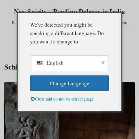
New Spirits – Reading Deleuze in India
Bewusstsein existiert nur in Verbindung mit anderem Bewusstsein
We've detected you might be
speaking a different language. Do
you want to change to:
Speisekarte
English
Schlagwort:
Karma
Change Language
Close and do not switch language