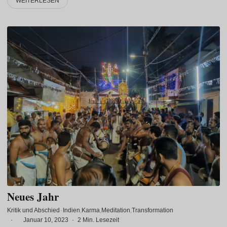
WEITERLESEN
Neues Jahr
Kritik und Abschied
·
Indien
Karma
Meditation
Transformation
·
Januar 10, 2023
·
2 Min. Lesezeit