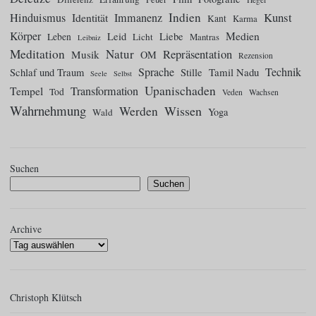
Indien
Kunst
Hinduismus
Identität
Immanenz
Kant
Karma
Körper
Medien
Leid
Liebe
Leben
Licht
Mantras
Leibniz
Meditation
Natur
Repräsentation
Musik
OM
Rezension
Sprache
Technik
Tamil Nadu
Schlaf und Traum
Stille
Seele
Selbst
Upanischaden
Tempel
Transformation
Tod
Veden
Wachsen
Wahrnehmung
Wissen
Werden
Yoga
Wald
Suchen
Suchen
Archive
Christoph Klütsch