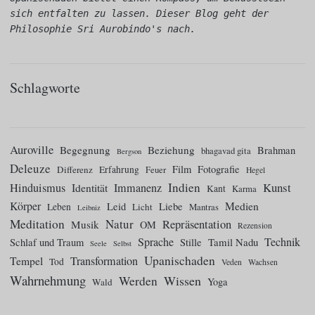
sich entfalten zu lassen. Dieser Blog geht der 
Philosophie Sri Aurobindo's nach.
Schlagworte
Auroville
Begegnung
Beziehung
Brahman
bhagavad gita
Bergson
Deleuze
Film
Fotografie
Differenz
Erfahrung
Feuer
Hegel
Indien
Kunst
Hinduismus
Identität
Immanenz
Kant
Karma
Körper
Medien
Leid
Liebe
Leben
Licht
Mantras
Leibniz
Meditation
Natur
Repräsentation
Musik
OM
Rezension
Sprache
Technik
Tamil Nadu
Schlaf und Traum
Stille
Seele
Selbst
Upanischaden
Tempel
Transformation
Tod
Veden
Wachsen
Wahrnehmung
Wissen
Werden
Yoga
Wald