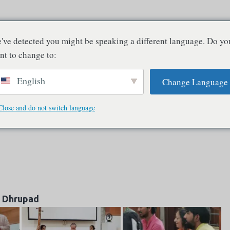
New Spirits – Reading Deleuze in India
've detected you might be speaking a different language. Do yo
Bewusstsein existiert nur in Verbindung mit anderem Bewusstsein
nt to change to:
English
Change Language
sophie und Praxis
Philosophie und Bewusstsein
Kunst und Wahrnehmun
Auroville
Kritik und Abschied
Technik und KI
Fotografie
Glo
Close and do not switch language
Dhrupad