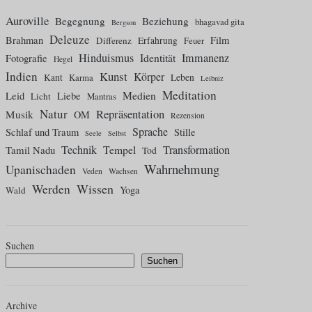
Auroville
Begegnung
Beziehung
bhagavad gita
Bergson
Deleuze
Brahman
Film
Differenz
Erfahrung
Feuer
Hinduismus
Identität
Immanenz
Fotografie
Hegel
Indien
Kunst
Körper
Kant
Karma
Leben
Leibniz
Meditation
Medien
Leid
Liebe
Licht
Mantras
Natur
Repräsentation
Musik
OM
Rezension
Sprache
Schlaf und Traum
Stille
Seele
Selbst
Technik
Tempel
Transformation
Tamil Nadu
Tod
Wahrnehmung
Upanischaden
Veden
Wachsen
Wissen
Werden
Yoga
Wald
Suchen
Suchen
Archive