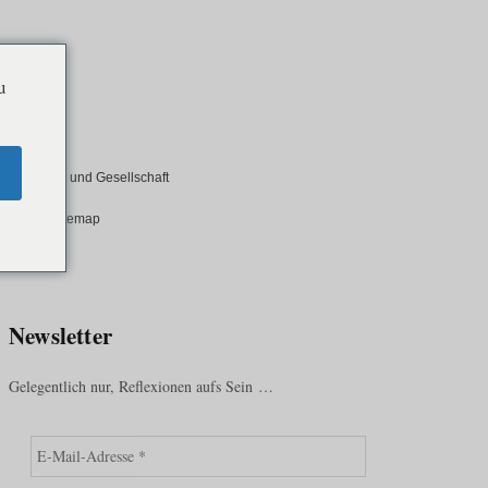
u
g
Kultur und Gesellschaft
ssar
Sitemap
Newsletter
Gelegentlich nur, Reflexionen aufs Sein …