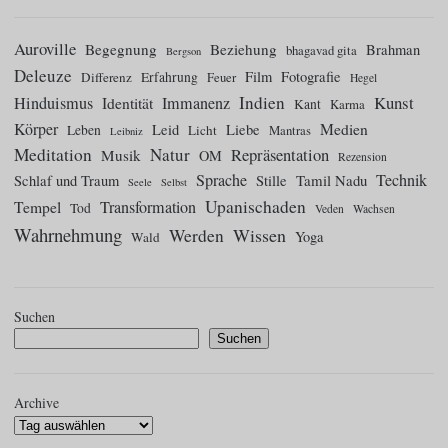
Auroville
Begegnung
Beziehung
Brahman
bhagavad gita
Bergson
Deleuze
Film
Fotografie
Differenz
Erfahrung
Feuer
Hegel
Indien
Kunst
Hinduismus
Identität
Immanenz
Kant
Karma
Körper
Medien
Leid
Liebe
Leben
Licht
Mantras
Leibniz
Meditation
Natur
Repräsentation
Musik
OM
Rezension
Sprache
Technik
Tamil Nadu
Schlaf und Traum
Stille
Seele
Selbst
Upanischaden
Tempel
Transformation
Tod
Veden
Wachsen
Wahrnehmung
Wissen
Werden
Yoga
Wald
Suchen
Suchen
Archive