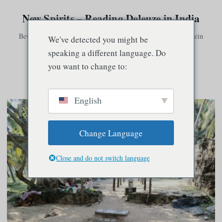
New Spirits – Reading Deleuze in India
Bewusstsein existiert nur in Verbindung mit anderem Bewusstsein
We've detected you might be
speaking a different language. Do
you want to change to:
Speisekarte
English
Change Language
Close and do not switch language