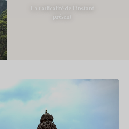
La radicalité de l'instant
présent
Culture et société
Aurovill
3 juin 2026
29 mai 