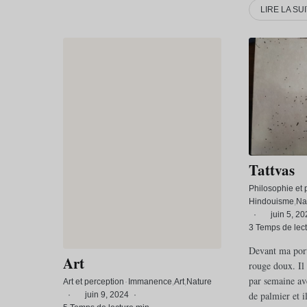
LIRE LA SU
Tattvas
Philosophie et 
Hindouisme
Na
·
juin 5, 20
3 Temps de lect
Devant ma porte
Art
rouge doux. Il 
par semaine av
Art et perception
·
Immanence
Art
Nature
de palmier et i
·
juin 9, 2024
·