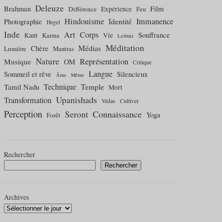
Deleuze
Brahman
Film
Différence
Expérience
Feu
Hindouisme
Identité
Immanence
Photographie
Hegel
Inde
Art
Corps
Souffrance
Kant
Karma
Vie
Leibniz
Méditation
Médias
Chère
Lumière
Mantras
Nature
Représentation
Musique
OM
Critique
Langue
Sommeil et rêve
Silencieux
Âme
Même
Technique
Temple
Tamil Nadu
Mort
Upanishads
Transformation
Védas
Cultiver
Perception
Connaissance
Seront
Yoga
Forêt
Rechercher
Rechercher
Archives