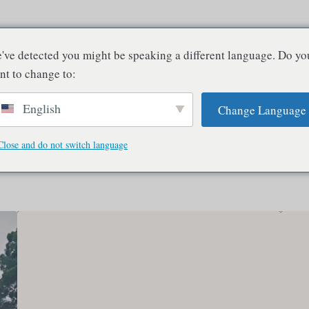
New Spirits - Lire Deleuze en Inde
've detected you might be speaking a different language. Do yo
La conscience n'existe qu'en relation avec d'autres consciences
nt to change to:
English
Change Language
tique indiennes
Philosophie et conscience
Art et perception
Culture e
Critique et adieu
Technologie et IA
Photographie
Glossaire
P
Close and do not switch language