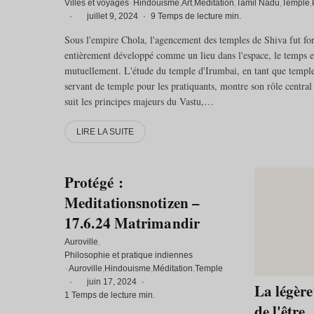
Villes et voyages
·
Hindouisme
Art
Méditation
Tamil Nadu
Temple
·
juillet 9, 2024
·
9 Temps de lecture min.
Sous l'empire Chola, l'agencement des temples de Shiva fut for
entièrement développé comme un lieu dans l'espace, le temps e
mutuellement. L'étude du temple d'Irumbai, en tant que temple pl
servant de temple pour les pratiquants, montre son rôle centra
suit les principes majeurs du Vastu,…
LIRE LA SUITE
Protégé :
Meditationsnotizen –
17.6.24 Matrimandir
Auroville
Philosophie et pratique indiennes
·
Auroville
Hindouisme
Méditation
Temple
·
juin 17, 2024
·
La légère
1 Temps de lecture min.
de l'être