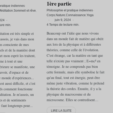
1ère partie
pratique indiennes
·
Philosophie et pratique indiennes
·
éditation
Sommeil et rêve
Corps
Nature
Connaissance
Yoga
·
juin 9, 2024
·
2024
·
4 Temps de lecture min.
ure min.
Beaucoup ont l'idée que nous vivons
itation est très simple et
dans un monde fait de matière qui obéit
'assois, je vais dans mon
aux lois de la physique et à différentes
ns consciente de mes
théories, comme celle de l'évolution.
els et de la manière dont
C'est étrange, car la matière en tant que
t mon esprit les traitent,
telle n'existe pas vraiment ; E=mc² en
lme à tout et une
témoigne. Je ne comprends pas bien
érieure se manifeste, une
cette formule, mais elle symbolise le fait
savoir, d'espace et de
qu'au final, tout est énergie, peut-être
e monde d'expériences...
même juste vibration, comme le prétend
st aussi difficile, et c'est
la théorie des cordes. Ensuite, il y a la
nds comment fonctionne
physique du macrocosme et du
itation. Je m'assois, un
microcosme. Elles se contredisent…
es et de sentiments
me faut longtemps pour...
LIRE LA SUITE