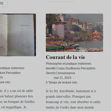
ITE
Courant de la vie
Philosophie et pratique indiennes
·
pratique indiennes
·
Identité
Corps
Souffrance
Perception
ture
Perception
Seront
Connaissance
24
·
·
mai 21, 2024
·
ure min.
5 Temps de lecture min.
, il y a un sol de sable
Je lis Sri Aurobindo, lentement et à
est balayé plusieurs fois
grands intervalles. Pourquoi pas
ec un bouquet de feuilles
beaucoup et vite, tout absorber et enfin
l est magnifique. Je
mettre de l'ordre dans mon monde