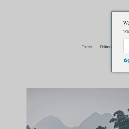
We
wa
Entrée
Philosophie et pra
Auroville