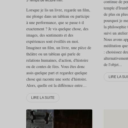
5 Temps de lecture min.
continue de pe
temple d'Irumb
Lorsque je lis un livre, regarde un film,
de plus en plus
me plonge dans un tableau ou participe
pourquoi je me
à une performance, que se passe-t-il
la philosophie 
exactement ? Je vis quelque chose, des
suivi un atelie
images, des sentiments et des
Nous avons app
expériences sont éveillés en moi.
méditation que 
Imaginez un film, un livre, une pièce de
: choisissez de
théâtre ou un tableau qui parle de
alternativemen
relations humaines, d'action, d'histoire
de l'objet...
ou de contes de fées. Vous êtes donc
assis quelque part et regardez quelque
LIRE LA SU
chose qui raconte une sorte d'histoire.
Alors, quelle est la différence entre…
LIRE LA SUITE