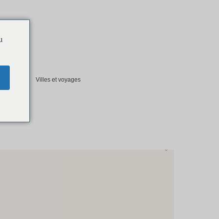
u
t société
Villes et voyages
lan du site