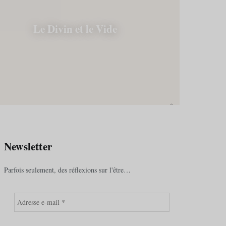
Chemi
Le Divin et le Vide
e
Culture et société
2026
11 mai 2026
Newsletter
Parfois seulement, des réflexions sur l'être…