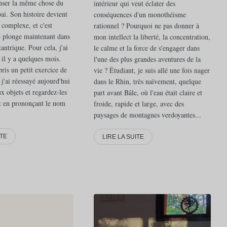
nser la même chose du
intérieur qui veut éclater des
ai. Son histoire devient
conséquences d'un monothéisme
 complexe, et c'est
rationnel ? Pourquoi ne pas donner à
 plonge maintenant dans
mon intellect la liberté, la concentration,
tantrique. Pour cela, j'ai
le calme et la force de s'engager dans
r il y a quelques mois.
l'une des plus grandes aventures de la
ris un petit exercice de
vie ? Étudiant, je suis allé une fois nager
j'ai réessayé aujourd'hui
dans le Rhin, très naïvement, quelque
ux objets et regardez-les
part avant Bâle, où l'eau était claire et
t en prononçant le nom
froide, rapide et large, avec des
paysages de montagnes verdoyantes...
ITE
LIRE LA SUITE