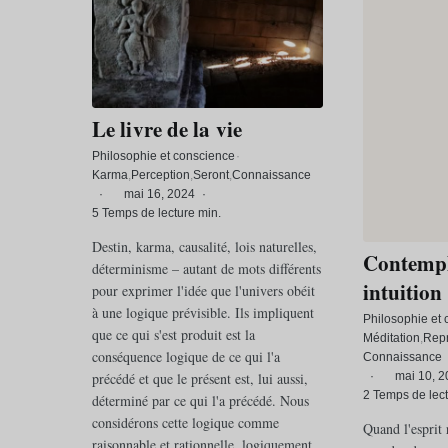
Le livre de la vie
Philosophie et conscience
·
Karma
Perception
Seront
Connaissance
·
mai 16, 2024
·
5 Temps de lecture min.
Destin, karma, causalité, lois naturelles,
Contempl
déterminisme – autant de mots différents
intuition
pour exprimer l'idée que l'univers obéit
à une logique prévisible. Ils impliquent
Philosophie et
que ce qui s'est produit est la
Méditation
Repr
conséquence logique de ce qui l'a
Connaissance
précédé et que le présent est, lui aussi,
·
mai 10, 2
2 Temps de lect
déterminé par ce qui l'a précédé. Nous
considérons cette logique comme
Quand l'esprit 
raisonnable et rationnelle, logiquement