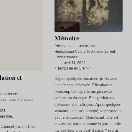
Mémoire
Philosophie et conscience
·
Hindouisme
Nature
Technique
Seront
Connaissance
·
avril 11, 2024
·
4 Temps de lecture min.
ation et
Depuis quelques semaines, je vis avec
une chienne névrosée. Elle aboyait
beaucoup tant qu'elle me percevait
 conscience
·
comme un étranger. Elle gardait ses
ésentation
Perception
distances, était effrayée. Après quelques
semaines, elle m'a accepté, s'approche et
024
·
veut être caressée. Maintenant, elle est
ure min.
devant ma porte et monte la garde ; elle
rationnel parcourt les
me protège. Que s'est-il passé ? Je n'ai