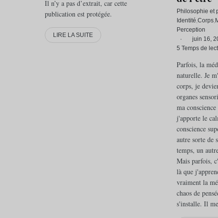
Il n’y a pas d’extrait, car cette
Philosophie et 
publication est protégée.
Identité
Corps
M
Perception
LIRE LA SUITE
·
juin 16, 
5 Temps de lect
Parfois, la méd
naturelle. Je m
corps, je devie
organes sensori
ma conscience e
j'apporte le ca
conscience sup
autre sorte de 
temps, un autr
Mais parfois, c'e
là que j'appre
vraiment la méd
chaos de pensé
s'installe. Il 