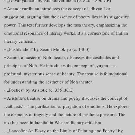
⁃ „Dhvanyaloka“ by Anandavardhana (c. 820 – 890 CE)
• Anandavardhana introduces the concept of ‚dhvani‘ or
suggestion, arguing that the essence of poetry lies in its suggestive
power. This text further develops the rasa theory, emphasizing the
emotional resonance of literary works. It’s a cornerstone of Indian
literary criticism.
⁃ „Fushikaden“ by Zeami Motokiyo (c. 1400)
• Zeami, a master of Noh theater, discusses the aesthetics and
principles of Noh. He introduces the concept of ‚yugen‘ – a
profound, mysterious sense of beauty. The treatise is foundational
for understanding the aesthetics of Noh theater.
⁃ „Poetics“ by Aristotle (c. 335 BCE)
• Aristotle’s treatise on drama and poetry discusses the concept of
‚catharsis‘ – the purification or purgation of emotions. He explores
the elements of tragedy and the nature of aesthetic pleasure. The
text has been influential in Western literary criticism.
⁃ „Laocoön: An Essay on the Limits of Painting and Poetry“ by