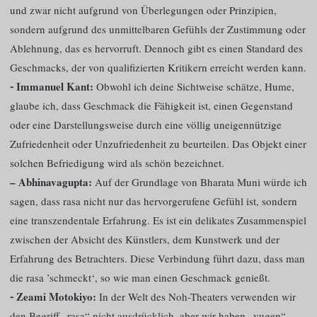
und zwar nicht aufgrund von Überlegungen oder Prinzipien,
sondern aufgrund des unmittelbaren Gefühls der Zustimmung oder
Ablehnung, das es hervorruft. Dennoch gibt es einen Standard des
Geschmacks, der von qualifizierten Kritikern erreicht werden kann.
⁃ Immanuel Kant:
Obwohl ich deine Sichtweise schätze, Hume,
glaube ich, dass Geschmack die Fähigkeit ist, einen Gegenstand
oder eine Darstellungsweise durch eine völlig uneigennützige
Zufriedenheit oder Unzufriedenheit zu beurteilen. Das Objekt einer
solchen Befriedigung wird als schön bezeichnet.
– Abhinavagupta:
Auf der Grundlage von Bharata Muni würde ich
sagen, dass rasa nicht nur das hervorgerufene Gefühl ist, sondern
eine transzendentale Erfahrung. Es ist ein delikates Zusammenspiel
zwischen der Absicht des Künstlers, dem Kunstwerk und der
Erfahrung des Betrachters. Diese Verbindung führt dazu, dass man
die rasa ’schmeckt‘, so wie man einen Geschmack genießt.
⁃ Zeami Motokiyo:
In der Welt des Noh-Theaters verwenden wir
den Begriff „rasa“ nicht ausdrücklich, aber wir haben „yugen“ –