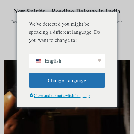
New Spirits – Reading Deleuze in India
Bewusstsein existiert nur in Verbindung mit anderem Bewusstsein
We've detected you might be
speaking a different language. Do
you want to change to:
Speisekarte
English
Change Language
Close and do not switch language