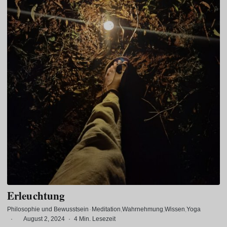
Erleuchtung
Philosophie und Bewusstsein
·
Meditation
Wahrnehmung
Wissen
Yoga
·
August 2, 2024
·
4 Min. Lesezeit