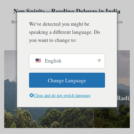
New Spirits – Reading Deleuze in India
Bewusstsein existiert nur in Verbindung mit anderem Bewusstsein
We've detected you might be
speaking a different language. Do
you want to change to:
Speisekarte
English
Change Language
Close and do not switch language
Ich schlafe
Die Radika
Philosophie und Bewusstsein
Kultur und Gesellschaft