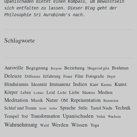
Upanischaden bietet einen Kompass, um Bewusstsein 
sich entfalten zu lassen. Dieser Blog geht der 
Philosophie Sri Aurobindo's nach.
Schlagworte
Auroville
Begegnung
Beziehung
Brahman
bhagavad gita
Bergson
Deleuze
Film
Fotografie
Differenz
Erfahrung
Feuer
Hegel
Indien
Kunst
Hinduismus
Identität
Immanenz
Kant
Karma
Körper
Medien
Leid
Liebe
Leben
Licht
Mantras
Leibniz
Meditation
Natur
Repräsentation
Musik
OM
Rezension
Sprache
Technik
Tamil Nadu
Schlaf und Traum
Stille
Seele
Selbst
Upanischaden
Tempel
Transformation
Tod
Veden
Wachsen
Wahrnehmung
Wissen
Werden
Yoga
Wald