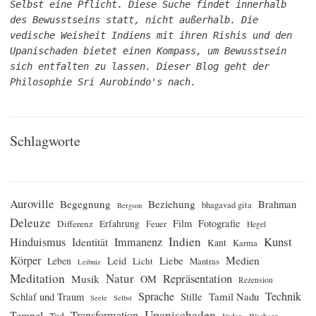
Selbst eine Pflicht. Diese Suche findet innerhalb 
des Bewusstseins statt, nicht außerhalb. Die 
vedische Weisheit Indiens mit ihren Rishis und den 
Upanischaden bietet einen Kompass, um Bewusstsein 
sich entfalten zu lassen. Dieser Blog geht der 
Philosophie Sri Aurobindo's nach.
Schlagworte
Auroville
Begegnung
Beziehung
Brahman
bhagavad gita
Bergson
Deleuze
Film
Fotografie
Differenz
Erfahrung
Feuer
Hegel
Indien
Kunst
Hinduismus
Identität
Immanenz
Kant
Karma
Körper
Medien
Leid
Liebe
Leben
Licht
Mantras
Leibniz
Meditation
Natur
Repräsentation
Musik
OM
Rezension
Sprache
Technik
Tamil Nadu
Schlaf und Traum
Stille
Seele
Selbst
Upanischaden
Tempel
Transformation
Tod