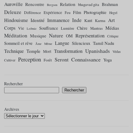
Auroville
Rencontre
Relation
Brahman
bhagavad gita
Bergson
Deleuze
Film
Photographie
Différence
Expérience
Feu
Hegel
Inde
Art
Hindouisme
Identité
Immanence
Kant
Karma
Corps
Médias
Souffrance
Chère
Vie
Lumière
Mantras
Leibniz
Méditation
Nature
Représentation
Musique
OM
Critique
Langue
Tamil Nadu
Sommeil et rêve
Silencieux
Âme
Même
Upanishads
Technique
Temple
Transformation
Mort
Védas
Perception
Connaissance
Seront
Yoga
Forêt
Cultiver
Rechercher
Rechercher
Archives