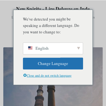
New Spirits - Lire Deleuze en Inde
La conscience n'existe qu'en relation avec d'autres consciences
We've detected you might be
speaking a different language. Do
you want to change to:
Menu
English
Change Language
Close and do not switch language