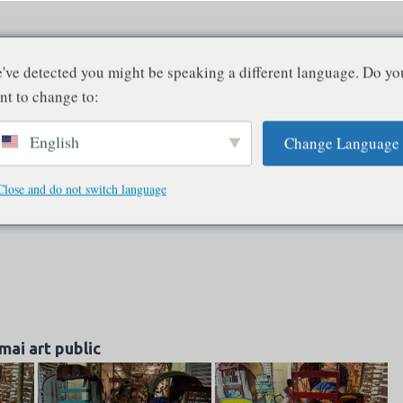
New Spirits - Lire Deleuze en Inde
've detected you might be speaking a different language. Do yo
La conscience n'existe qu'en relation avec d'autres consciences
nt to change to:
English
Change Language
tique indiennes
Philosophie et conscience
Art et perception
Culture e
Critique et adieu
Technologie et IA
Photographie
Glossaire
P
Close and do not switch language
mai art public