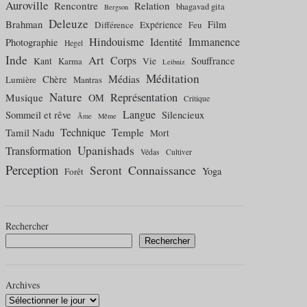
Auroville
Rencontre
Relation
bhagavad gita
Bergson
Deleuze
Brahman
Film
Différence
Expérience
Feu
Hindouisme
Identité
Immanence
Photographie
Hegel
Inde
Art
Corps
Souffrance
Kant
Karma
Vie
Leibniz
Méditation
Médias
Chère
Lumière
Mantras
Nature
Représentation
Musique
OM
Critique
Langue
Sommeil et rêve
Silencieux
Âme
Même
Technique
Temple
Tamil Nadu
Mort
Upanishads
Transformation
Védas
Cultiver
Perception
Connaissance
Seront
Yoga
Forêt
Rechercher
Rechercher
Archives