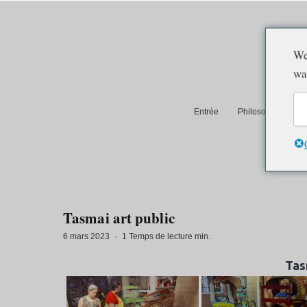
We
wa
Entrée
Philosophie et pra
Auroville
Tasmai art public
6 mars 2023
·
1 Temps de lecture min.
Tas