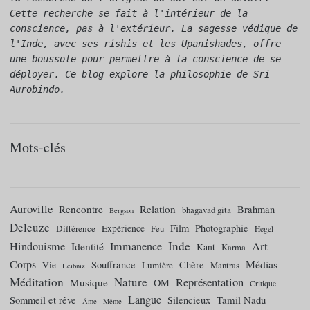
Cette recherche se fait à l'intérieur de la 
conscience, pas à l'extérieur. La sagesse védique de 
l'Inde, avec ses rishis et les Upanishades, offre 
une boussole pour permettre à la conscience de se 
déployer. Ce blog explore la philosophie de Sri 
Aurobindo.
Mots-clés
Auroville
Rencontre
Relation
Brahman
bhagavad gita
Bergson
Deleuze
Film
Photographie
Différence
Expérience
Feu
Hegel
Inde
Art
Hindouisme
Identité
Immanence
Kant
Karma
Corps
Médias
Souffrance
Chère
Vie
Lumière
Mantras
Leibniz
Méditation
Nature
Représentation
Musique
OM
Critique
Langue
Tamil Nadu
Sommeil et rêve
Silencieux
Âme
Même