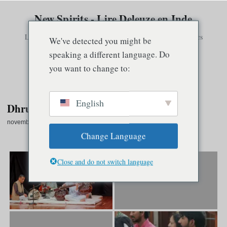
New Spirits - Lire Deleuze en Inde
La conscience n'existe qu'en relation avec d'autres consciences
We've detected you might be
speaking a different language. Do
you want to change to:
Menu
English
Dhrupad
novembre 11, 2022
·
1 Temps de lecture min.
Change Language
Dhrupad
Close and do not switch language