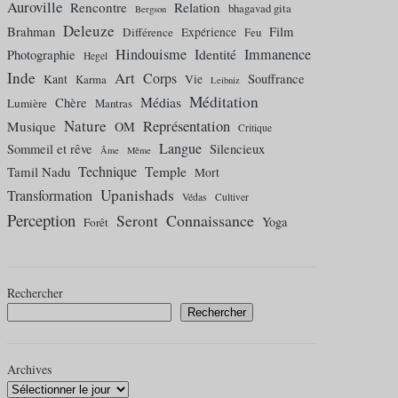
Auroville
Rencontre
Relation
bhagavad gita
Bergson
Deleuze
Brahman
Film
Différence
Expérience
Feu
Hindouisme
Identité
Immanence
Photographie
Hegel
Inde
Art
Corps
Souffrance
Kant
Karma
Vie
Leibniz
Méditation
Médias
Chère
Lumière
Mantras
Nature
Représentation
Musique
OM
Critique
Langue
Sommeil et rêve
Silencieux
Âme
Même
Technique
Temple
Tamil Nadu
Mort
Upanishads
Transformation
Védas
Cultiver
Perception
Connaissance
Seront
Yoga
Forêt
Rechercher
Rechercher
Archives