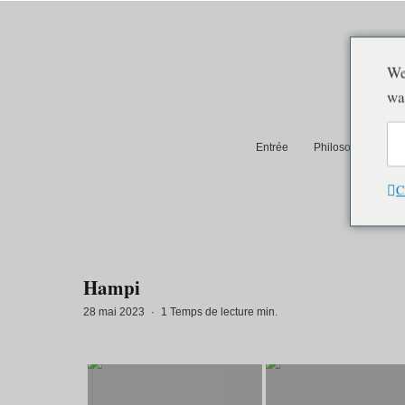
We
wa
Entrée
Philosophie et pra
Auroville
C
Hampi
28 mai 2023
·
1 Temps de lecture min.