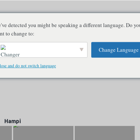
New Spirits - Lire Deleuze en Inde
've detected you might be speaking a different language. Do yo
La conscience n'existe qu'en relation avec d'autres consciences
nt to change to:
Change Language
tique indiennes
Philosophie et conscience
Art et perception
Culture e
Critique et adieu
Technologie et IA
Photographie
Glossaire
P
lose and do not switch language
English
Hampi