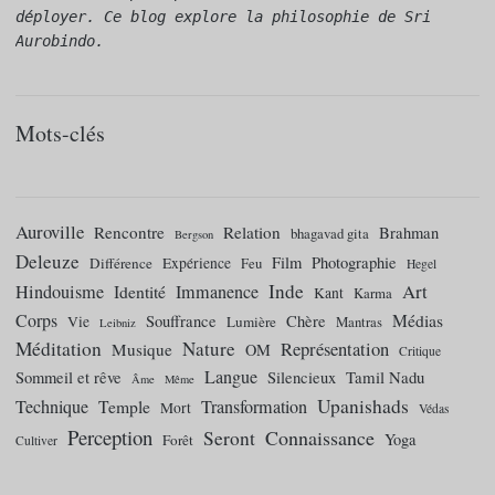
déployer. Ce blog explore la philosophie de Sri 
Aurobindo.
Mots-clés
Auroville
Rencontre
Relation
Brahman
bhagavad gita
Bergson
Deleuze
Film
Photographie
Différence
Expérience
Feu
Hegel
Inde
Art
Hindouisme
Identité
Immanence
Kant
Karma
Corps
Médias
Souffrance
Chère
Vie
Lumière
Mantras
Leibniz
Méditation
Nature
Représentation
Musique
OM
Critique
Langue
Tamil Nadu
Sommeil et rêve
Silencieux
Âme
Même
Upanishads
Technique
Temple
Transformation
Mort
Védas
Perception
Connaissance
Seront
Yoga
Forêt
Cultiver