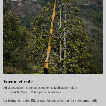
Forme et vide
Art et perception
·
Brahman
Immanence
Méditation
Nature
·
août 6, 2025
·
2 Temps de lecture min.
La forme est vide. Elle a une forme, mais pas de substance ; elle