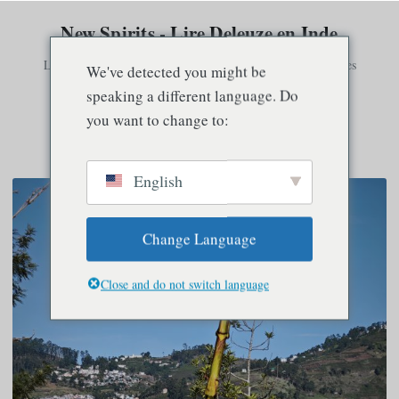
New Spirits - Lire Deleuze en Inde
La conscience n'existe qu'en relation avec d'autres consciences
We've detected you might be
speaking a different language. Do
you want to change to:
Menu
English
Change Language
Close and do not switch language