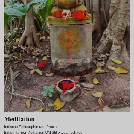
Meditation
Indische Philosophie und Praxis
·
Indien
Körper
Meditation
OM
Stille
Upanischaden