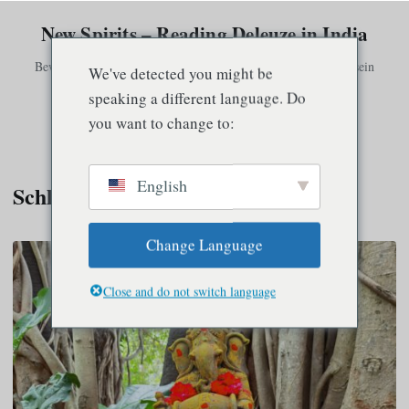
New Spirits – Reading Deleuze in India
Bewusstsein existiert nur in Verbindung mit anderem Bewusstsein
We've detected you might be
speaking a different language. Do
you want to change to:
Speisekarte
English
Schlagwort:
Körper
Change Language
Close and do not switch language