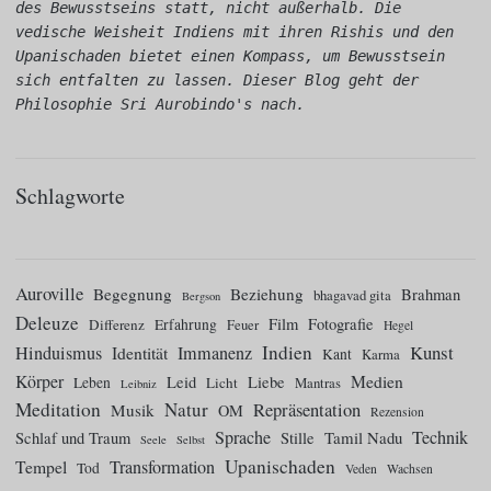
des Bewusstseins statt, nicht außerhalb. Die 
vedische Weisheit Indiens mit ihren Rishis und den 
Upanischaden bietet einen Kompass, um Bewusstsein 
sich entfalten zu lassen. Dieser Blog geht der 
Philosophie Sri Aurobindo's nach.
Schlagworte
Auroville
Begegnung
Beziehung
Brahman
bhagavad gita
Bergson
Deleuze
Film
Fotografie
Differenz
Erfahrung
Feuer
Hegel
Indien
Kunst
Hinduismus
Identität
Immanenz
Kant
Karma
Körper
Medien
Leid
Liebe
Leben
Licht
Mantras
Leibniz
Meditation
Natur
Repräsentation
Musik
OM
Rezension
Sprache
Technik
Tamil Nadu
Schlaf und Traum
Stille
Seele
Selbst
Upanischaden
Tempel
Transformation
Tod
Veden
Wachsen