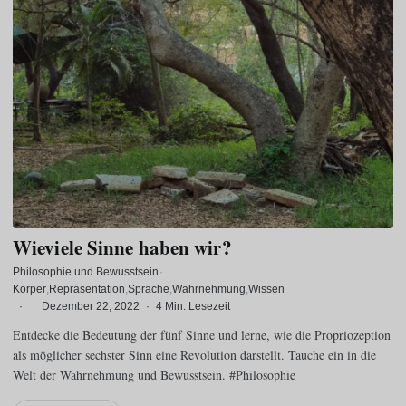
Wieviele Sinne haben wir?
Philosophie und Bewusstsein
·
Körper
Repräsentation
Sprache
Wahrnehmung
Wissen
·
Dezember 22, 2022
·
4 Min. Lesezeit
Entdecke die Bedeutung der fünf Sinne und lerne, wie die Propriozeption
als möglicher sechster Sinn eine Revolution darstellt. Tauche ein in die
Welt der Wahrnehmung und Bewusstsein. #Philosophie