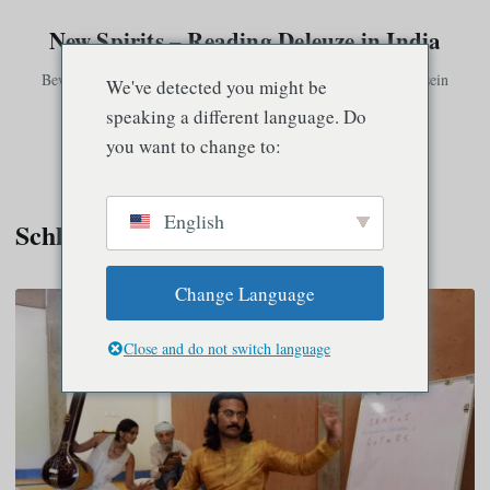
New Spirits – Reading Deleuze in India
Bewusstsein existiert nur in Verbindung mit anderem Bewusstsein
We've detected you might be
speaking a different language. Do
you want to change to:
Speisekarte
English
Schlagwort:
Körper
Change Language
Close and do not switch language