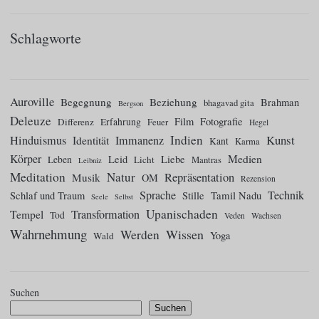
Schlagworte
Auroville
Begegnung
Beziehung
Brahman
bhagavad gita
Bergson
Deleuze
Film
Fotografie
Differenz
Erfahrung
Feuer
Hegel
Indien
Kunst
Hinduismus
Identität
Immanenz
Kant
Karma
Körper
Medien
Leid
Liebe
Leben
Licht
Mantras
Leibniz
Meditation
Natur
Repräsentation
Musik
OM
Rezension
Sprache
Technik
Tamil Nadu
Schlaf und Traum
Stille
Seele
Selbst
Upanischaden
Tempel
Transformation
Tod
Veden
Wachsen
Wahrnehmung
Wissen
Werden
Yoga
Wald
Suchen
Suchen