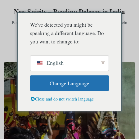
New Spirits – Reading Deleuze in India
Bewusstsein existiert nur in Verbindung mit anderem Bewusstsein
We've detected you might be
speaking a different language. Do
you want to change to:
Speisekarte
English
Change Language
Close and do not switch language