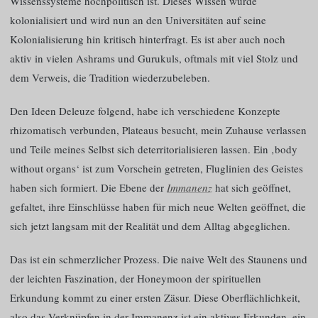
Wissenssysteme hochpolitisch ist. Dieses Wissen wurde
kolonialisiert und wird nun an den Universitäten auf seine
Kolonialisierung hin kritisch hinterfragt. Es ist aber auch noch
aktiv in vielen Ashrams und Gurukuls, oftmals mit viel Stolz und
dem Verweis, die Tradition wiederzubeleben.
Den Ideen Deleuze folgend, habe ich verschiedene Konzepte
rhizomatisch verbunden, Plateaus besucht, mein Zuhause verlassen
und Teile meines Selbst sich deterritorialisieren lassen. Ein ‚body
without organs‘ ist zum Vorschein getreten, Fluglinien des Geistes
haben sich formiert. Die Ebene der
Immanenz
hat sich geöffnet,
gefaltet, ihre Einschlüsse haben für mich neue Welten geöffnet, die
sich jetzt langsam mit der Realität und dem Alltag abgeglichen.
Das ist ein schmerzlicher Prozess. Die naive Welt des Staunens und
der leichten Faszination, der Honeymoon der spirituellen
Erkundung kommt zu einer ersten Zäsur. Diese Oberflächlichkeit,
also das Verknüpfen in der Immanenz ist ein aktives Erkunden, ein