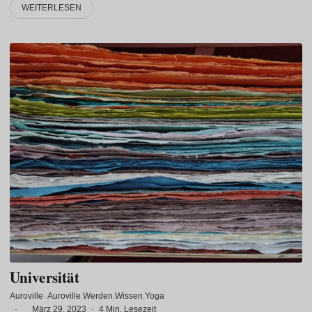
WEITERLESEN
Universität
Auroville
·
Auroville
Werden
Wissen
Yoga
·
März 29, 2023
·
4 Min. Lesezeit