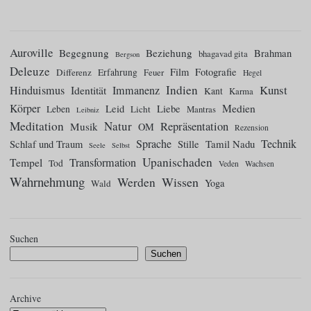
Auroville
Begegnung
Beziehung
Brahman
bhagavad gita
Bergson
Deleuze
Film
Fotografie
Differenz
Erfahrung
Feuer
Hegel
Indien
Kunst
Hinduismus
Identität
Immanenz
Kant
Karma
Körper
Medien
Leid
Liebe
Leben
Licht
Mantras
Leibniz
Meditation
Natur
Repräsentation
Musik
OM
Rezension
Sprache
Technik
Tamil Nadu
Schlaf und Traum
Stille
Seele
Selbst
Upanischaden
Tempel
Transformation
Tod
Veden
Wachsen
Wahrnehmung
Wissen
Werden
Yoga
Wald
Suchen
Suchen
Archive