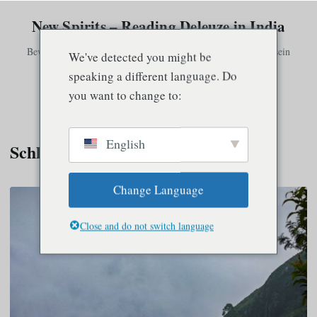
New Spirits – Reading Deleuze in India
Bewusstsein existiert nur in Verbindung mit anderem Bewusstsein
We've detected you might be
speaking a different language. Do
you want to change to:
Speisekarte
English
Schlagwort:
Auroville
Change Language
Close and do not switch language