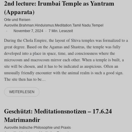
2nd lecture: Irumbai Temple as Yantram
(Apparata)
Orte und Reisen
·
Auroville
Brahman
Hinduismus
Meditation
Tamil Nadu
Tempel
·
November 7, 2024
·
7 Min. Lesezeit
During the Chola Empire, the layout of Shiva temples was formalized to a
great degree. Based on the Agamas and Shastras, the temple was fully
developed into a place in space, time, and consciousness where the
microcosm and macrocosm mirror each other. When a temple is built, a
site will be chosen, and it has to be indicated as auspicious. Often an
unusually friendly encounter with the animal realm is such a good sign.
The site then has to be…
WEITERLESEN
Geschützt: Meditationsnotizen – 17.6.24
Matrimandir
Auroville
Indische Philosophie und Praxis
·